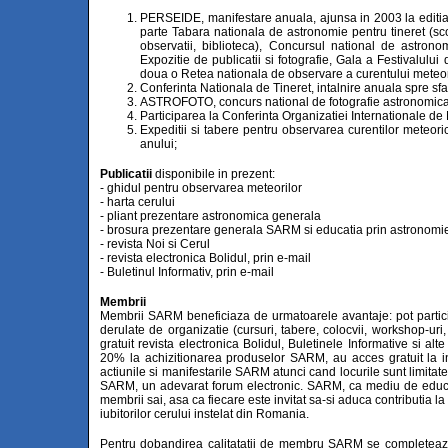
PERSEIDE, manifestare anuala, ajunsa in 2003 la editia a
parte Tabara nationala de astronomie pentru tineret (sco
observatii, biblioteca), Concursul national de astrono
Expozitie de publicatii si fotografie, Gala a Festivalului
doua o Retea nationala de observare a curentului meteor
Conferinta Nationala de Tineret, intalnire anuala spre sfa
ASTROFOTO, concurs national de fotografie astronomica si
Participarea la Conferinta Organizatiei Internationale de 
Expeditii si tabere pentru observarea curentilor meteor
anului;
Publicatii
disponibile in prezent:
- ghidul pentru observarea meteorilor
- harta cerului
- pliant prezentare astronomica generala
- brosura prezentare generala SARM si educatia prin astronomi
- revista Noi si Cerul
- revista electronica Bolidul, prin e-mail
- Buletinul Informativ, prin e-mail
Membrii
Membrii SARM beneficiaza de urmatoarele avantaje: pot particip
derulate de organizatie (cursuri, tabere, colocvii, workshop-uri,
gratuit revista electronica Bolidul, Buletinele Informative si al
20% la achizitionarea produselor SARM, au acces gratuit la ins
actiunile si manifestarile SARM atunci cand locurile sunt limitate s
SARM, un adevarat forum electronic. SARM, ca mediu de educati
membrii sai, asa ca fiecare este invitat sa-si aduca contributia la
iubitorilor cerului instelat din Romania.
Pentru dobandirea calitatatii de membru SARM se completeaza F