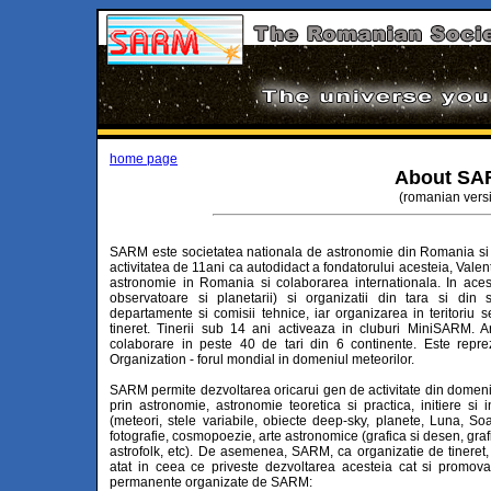
home page
About SA
(romanian vers
SARM este societatea nationala de astronomie din Romania si a 
activitatea de 11ani ca autodidact a fondatorului acesteia, Vale
astronomie in Romania si colaborarea internationala. In acest
observatoare si planetarii) si organizatii din tara si din 
departamente si comisii tehnice, iar organizarea in teritoriu se
tineret. Tinerii sub 14 ani activeaza in cluburi MiniSARM. A
colaborare in peste 40 de tari din 6 continente. Este repre
Organization - forul mondial in domeniul meteorilor.
SARM permite dezvoltarea oricarui gen de activitate din domeni
prin astronomie, astronomie teoretica si practica, initiere si 
(meteori, stele variabile, obiecte deep-sky, planete, Luna, So
fotografie, cosmopoezie, arte astronomice (grafica si desen, graf
astrofolk, etc). De asemenea, SARM, ca organizatie de tineret, 
atat in ceea ce priveste dezvoltarea acesteia cat si promovar
permanente organizate de SARM: