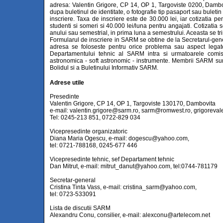
adresa: Valentin Grigore, CP 14, OP 1, Targoviste 0200, Dambo
dupa buletinul de identitate, o fotografie tip pasaport sau buletin
inscriere. Taxa de inscriere este de 30.000 lei, iar cotizatia p
studenti si someri si 40.000 lei/luna pentru angajati. Cotizatia s
anului sau semestrial, in prima luna a semestrului. Aceasta se tr
Formularul de inscriere in SARM se obtine de la Secretarul-ge
adresa se foloseste pentru orice problema sau aspect leg
Departamentului tehnic al SARM intra si urmatoarele comisii 
astronomica - soft astronomic - instrumente. Membrii SARM sunt t
Bolidul si a Buletinului Informativ SARM.
Adrese utile
Presedinte
Valentin Grigore, CP 14, OP 1, Targoviste 130170, Dambovita
e-mail:
valentin.grigore@sarm.ro
,
sarm@romwest.ro
,
grigoreva
Tel: 0245-213 851, 0722-829 034
Vicepresedinte organizatoric
Diana Maria Ogescu, e-mail:
dogescu@yahoo.com
,
tel: 0721-788168, 0245-677 446
Vicepresedinte tehnic, sef Departament tehnic
Dan Mitrut, e-mail:
mitrut_danut@yahoo.com
, tel:0744-781179
Secretar-general
Cristina Tinta Vass, e-mail:
cristina_sarm@yahoo.com
,
tel: 0723-533091
Lista de discutii SARM
Alexandru Conu, consilier, e-mail:
alexconu@artelecom.net