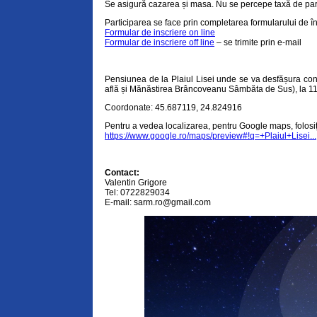
Se asigură cazarea și masa. Nu se percepe taxă de part
Participarea se face prin completarea formularului de în
Formular de inscriere on line
Formular de inscriere off line
– se trimite prin e-mail
Pensiunea de la Plaiul Lisei unde se va desfășura con
află și Mănăstirea Brâncoveanu Sâmbăta de Sus), la 11
Coordonate: 45.687119, 24.824916
Pentru a vedea localizarea, pentru Google maps, folosiți 
https://www.google.ro/maps/preview#!q=+Plaiul+Lisei...
Contact:
Valentin Grigore
Tel: 0722829034
E-mail:
sarm.ro@gmail.com