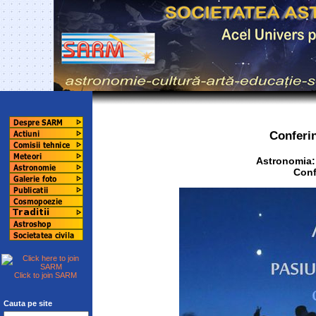
Conferi
Astronomia: 
Conf
Click to join SARM
Cauta pe site