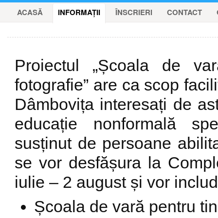
ACASĂ
INFORMAȚII
ÎNSCRIERI
CONTACT
Proiectul „Școala de var
fotografie” are ca scop facil
Dâmbovița interesați de ast
educație nonformală spec
susținut de persoane abilita
se vor desfășura la Compl
iulie – 2 august și vor inclu
Școala de vară pentru tine