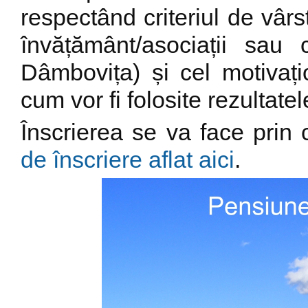
respectând criteriul de vârst
învățământ/asociații sau 
Dâmbovița) și cel motivațio
cum vor fi folosite rezultatele
Înscrierea se va face prin
de înscriere aflat aici
.