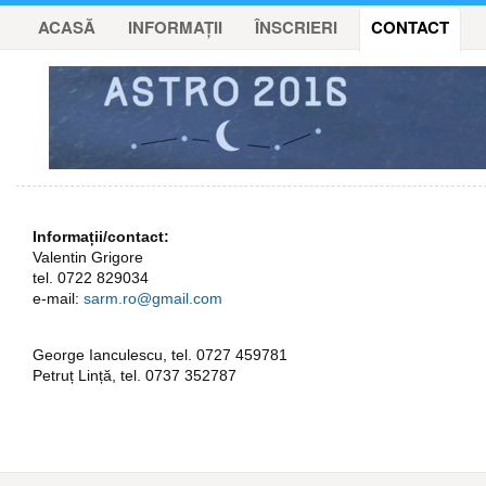
ACASĂ
INFORMAȚII
ÎNSCRIERI
CONTACT
Informații/contact:
Valentin Grigore
tel. 0722 829034
e-mail:
sarm.ro@gmail.com
George Ianculescu, tel. 0727 459781
Petruț Lință, tel. 0737 352787