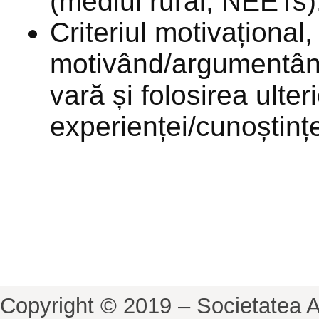
(mediul rural, NEET
Criteriul motivațional, 
motivând/argumentând
vară și folosirea ulter
experienței/cunoștinț
Copyright © 2019 – Societatea