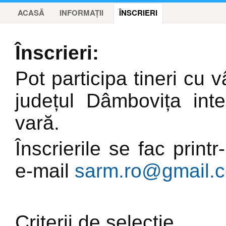
ACASĂ
INFORMAȚII
ÎNSCRIERI
Înscrieri:
Pot participa tineri cu v
județul Dâmbovița inte
vară.
Înscrierile se fac print
e-mail
sarm.ro@gmail.
Criterii de selecție