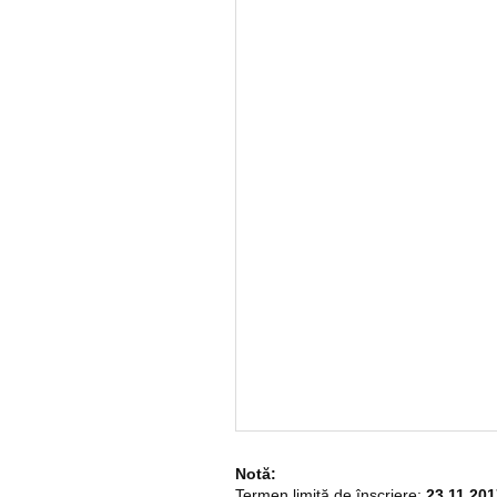
Notă:
Termen limită de înscriere:
23.11.201