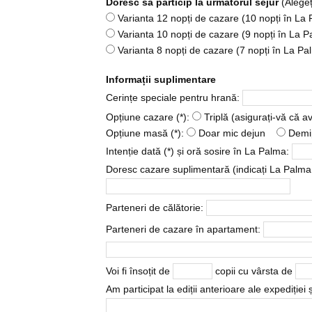
Doresc să particip la următorul sejur
(Alegeț
Varianta 12 nopți de cazare (10 nopți în La 
Varianta 10 nopți de cazare (9 nopți în La P
Varianta 8 nopți de cazare (7 nopți în La Pa
Informații suplimentare
Cerințe speciale pentru hrană:
Opțiune cazare (*):
Triplă (asigurați-vă că a
Opțiune masă (*):
Doar mic dejun
Demi
Intenție dată (*) și oră sosire în La Palma:
Doresc cazare suplimentară (indicați La Palma s
Parteneri de călătorie:
Parteneri de cazare în apartament:
Voi fi însoțit de
copii cu vârsta de
Am participat la ediții anterioare ale expediției