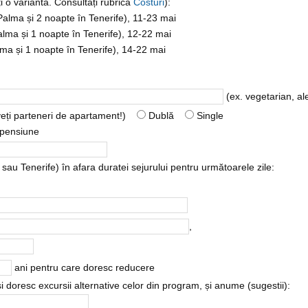
i o variantă. Consultați rubrica
Costuri
):
Palma și 2 noapte în Tenerife), 11-23 mai
alma și 1 noapte în Tenerife), 12-22 mai
lma și 1 noapte în Tenerife), 14-22 mai
(ex. vegetarian, ale
veți parteneri de apartament!)
Dublă
Single
pensiune
au Tenerife) în afara duratei sejurului pentru următoarele zile:
,
ani pentru care doresc reducere
 și doresc excursii alternative celor din program, și anume (sugestii):