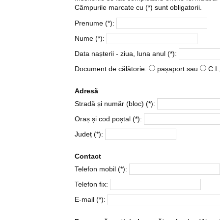
Câmpurile marcate cu (*) sunt obligatorii.
Prenume (*):
Nume (*):
Data nașterii - ziua, luna anul (*):
Document de călătorie:
pașaport
sau
C.I.
Adresă
Stradă și număr (bloc) (*):
Oraș și cod poștal (*):
Județ (*):
Contact
Telefon mobil (*):
Telefon fix:
E-mail (*):